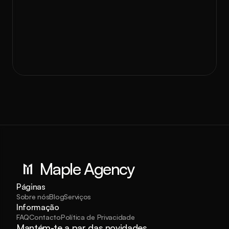
 tua última agência de 
Resultados garantidos ou o dinheiro de volta. 
Pede já o teu orçamento.
Pedir Orçamento
Maple Agency
Páginas
Sobre nós
Blog
Serviços
Informação
FAQ
Contacto
Política de Privacidade
Mantém-te a par das novidades.