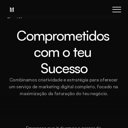
About Us
Blog
Comprometidos 
Services
Process
com o teu 
Coming Soon
Legal
Sucesso
404
Book a call
Combinamos criatividade e estratégia para oferecer 
um serviço de marketing digital completo, focado na 
maximização da faturação do teu negócio.